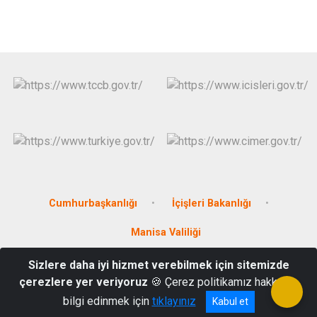
Cumhurbaşkanlığı
İçişleri Bakanlığı
Manisa Valiliği
Sizlere daha iyi hizmet verebilmek için sitemizde
Barbaros Mahallesi Ata Caddesi No:5 45450 Ahmetli /MANİSA
çerezlere yer veriyoruz
🍪 Çerez politikamız hakkında
0236 768 25 00
bilgi edinmek için
tıklayınız
Kabul et