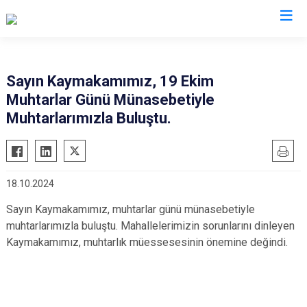
Manisa
Sayın Kaymakamımız, 19 Ekim
Muhtarlar Günü Münasebetiyle
Ahmetli
Salihli
Muhtarlarımızla Buluştu.
Akhisar
Sarıgöl
Alaşehir
Saruhanlı
Demirci
Selendi
18.10.2024
Gölmarmara
Soma
Sayın Kaymakamımız, muhtarlar günü münasebetiyle
Gördes
Turgutlu
muhtarlarımızla buluştu. Mahallelerimizin sorunlarını dinleyen
Kırkağaç
Şehzadeler
Kaymakamımız, muhtarlık müessesesinin önemine değindi.
Köprübaşı
Yunusemre
Kula