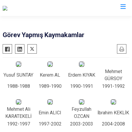
Manisa
Görev Yapmış Kaymakamlar
Ahmetli
Salihli
Akhisar
Sarıgöl
Alaşehir
Saruhanlı
Mehmet
Demirci
Selendi
Yusuf SUNTAY
Kerem AL
Erdem KIYAK
GÜRSOY
Gölmarmara
Soma
1988-1988
1989-1990
1990-1991
1991-1992
Gördes
Turgutlu
Kırkağaç
Şehzadeler
Mehmet Ali
Feyzullah
Köprübaşı
Yunusemre
Emin ALICI
İbrahim KEKLİK
KARATEKELİ
OZCAN
Kula
1992-1997
1997-2002
2003-2003
2004-2008