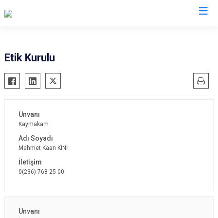
Manisa
Etik Kurulu
Ahmetli
Salihli
Akhisar
Sarıgöl
Alaşehir
Saruhanlı
Demirci
Selendi
Kaymakam
Gölmarmara
Soma
Mehmet Kaan KİNİ
Gördes
Turgutlu
Kırkağaç
Şehzadeler
0(236) 768 25-00
Köprübaşı
Yunusemre
Kula